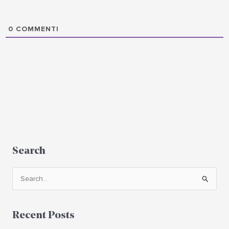
0
COMMENTI
Search
C
e
r
Recent Posts
c