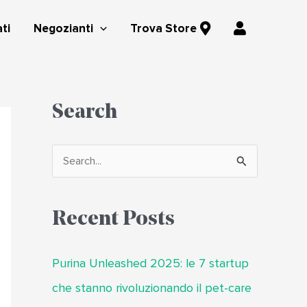
A
ti
Negozianti
Trova Store
r
e
a
u
Search
t
e
n
C
t
e
e
r
Recent Posts
c
a
Purina Unleashed 2025: le 7 startup
:
che stanno rivoluzionando il pet-care