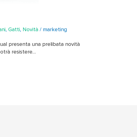
ani
,
Gatti
,
Novità
/
marketing
gual presenta una prelibata novità
otrà resistere…