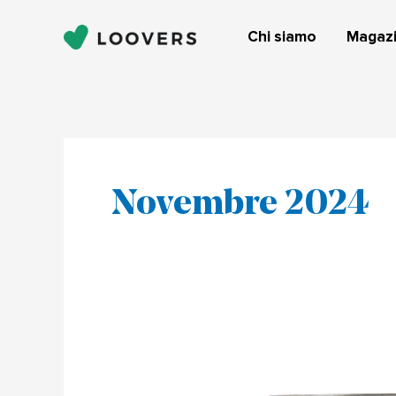
Vai
al
Chi siamo
Magaz
contenuto
Novembre 2024
Una
novità