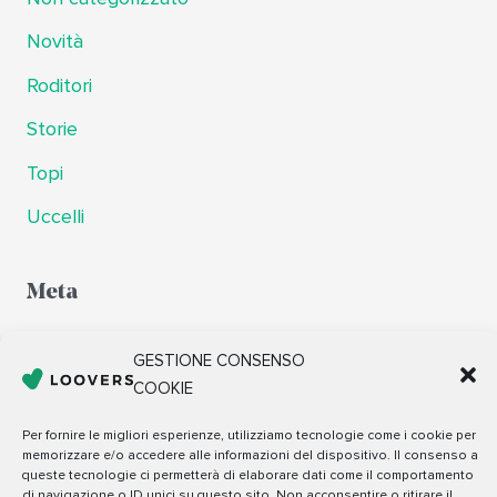
Novità
Roditori
Storie
Topi
Uccelli
Meta
Accedi
GESTIONE CONSENSO
COOKIE
Feed dei contenuti
Feed dei commenti
Per fornire le migliori esperienze, utilizziamo tecnologie come i cookie per
memorizzare e/o accedere alle informazioni del dispositivo. Il consenso a
WordPress.org
queste tecnologie ci permetterà di elaborare dati come il comportamento
di navigazione o ID unici su questo sito. Non acconsentire o ritirare il