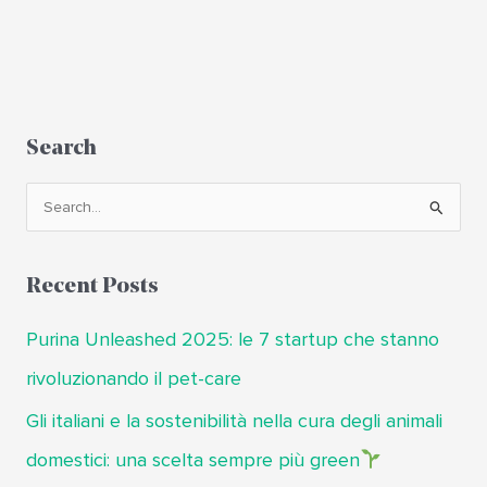
Search
C
e
r
Recent Posts
c
a
Purina Unleashed 2025: le 7 startup che stanno
:
rivoluzionando il pet-care
Gli italiani e la sostenibilità nella cura degli animali
domestici: una scelta sempre più green