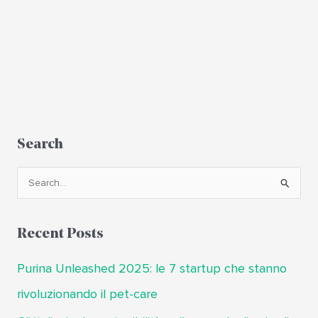
Search
C
e
r
Recent Posts
c
a
Purina Unleashed 2025: le 7 startup che stanno
:
rivoluzionando il pet-care