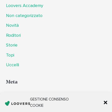
Loovers Accademy
Non categorizzato
Novità
Roditori
Storie
Topi
Uccelli
Meta
Accedi
GESTIONE CONSENSO
Feed dei contenuti
COOKIE