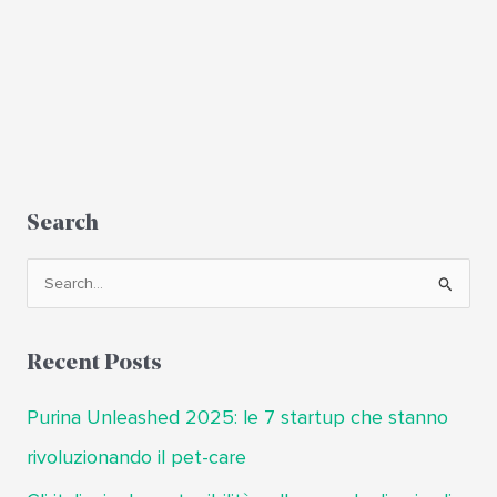
Search
C
e
r
Recent Posts
c
a
Purina Unleashed 2025: le 7 startup che stanno
:
rivoluzionando il pet-care