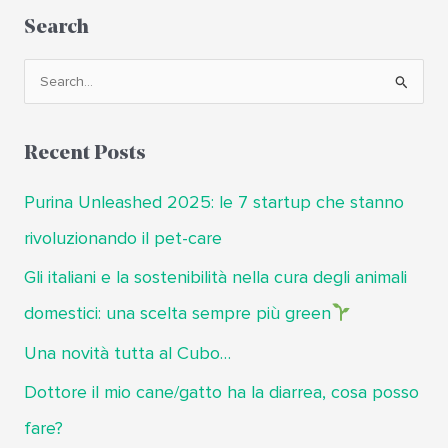
Search
C
e
r
Recent Posts
c
a
Purina Unleashed 2025: le 7 startup che stanno
:
rivoluzionando il pet-care
Gli italiani e la sostenibilità nella cura degli animali
domestici: una scelta sempre più green
Una novità tutta al Cubo…
Dottore il mio cane/gatto ha la diarrea, cosa posso
fare?