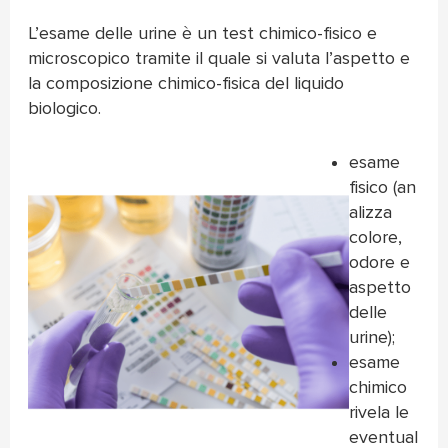
L’esame delle urine è un test chimico-fisico e
microscopico tramite il quale si valuta l’aspetto e
la composizione chimico-fisica del liquido
biologico.
esame
fisico (an
alizza
colore,
odore e
aspetto
delle
urine);
esame
chimico
rivela le
eventual