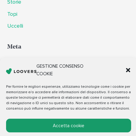
Storie
Topi
Uccelli
Meta
Accedi
GESTIONE CONSENSO
Feed dei contenuti
COOKIE
Feed dei commenti
Per fornire le migliori esperienze, utilizziamo tecnologie come i cookie per
memorizzare e/o accedere alle informazioni del dispositivo. Il consenso a
WordPress.org
queste tecnologie ci permetterà di elaborare dati come il comportamento
di navigazione o ID unici su questo sito. Non acconsentire o ritirare il
consenso può influire negativamente su alcune caratteristiche e funzioni.
Copyright © 2026 Loovers
Accetta cookie