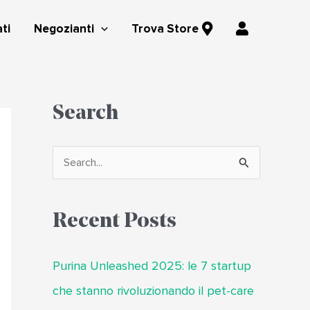
A
ti
Negozianti
Trova Store
r
e
a
u
Search
t
e
n
C
t
e
e
r
Recent Posts
c
a
Purina Unleashed 2025: le 7 startup
:
che stanno rivoluzionando il pet-care