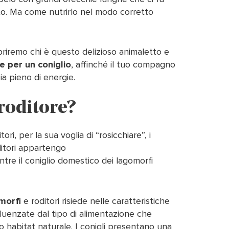
to. Ma come nutrirlo nel modo corretto
iremo chi è questo delizioso animaletto e
e per un coniglio
, affinché il tuo compagno
a pieno di energie.
 roditore?
i, per la sua voglia di “rosicchiare”, i
oditori appartengo
entre il coniglio domestico dei lagomorfi
morfi
e roditori risiede nelle caratteristiche
fluenzate dal tipo di alimentazione che
o habitat naturale. I conigli presentano una