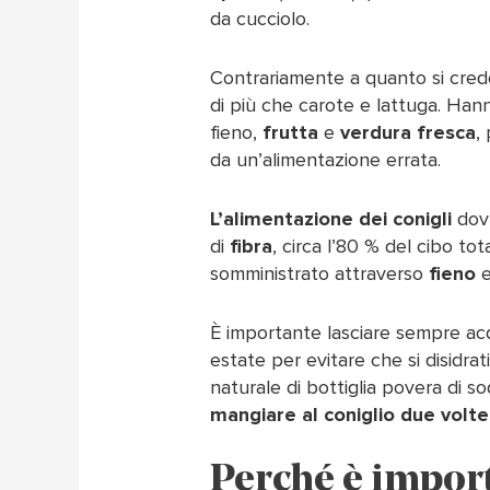
da cucciolo.
Contrariamente a quanto si crede
di più che carote e lattuga. Hann
fieno,
frutta
e
verdura fresca
,
da un’alimentazione errata.
L’alimentazione dei conigli
dovr
di
fibra
, circa l’80 % del cibo to
somministrato attraverso
fieno
e
È importante lasciare sempre acq
estate per evitare che si disidrat
naturale di bottiglia povera di so
mangiare al coniglio due volte
Perché è import