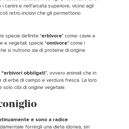
 canini e nell’arcata superiore, vicino agli
ccoli retro-incisivi che gli permettono
e specie definite
‘erbivore’
come: cavie e
bre e vegetali; specie
‘onnivore’
come i
he si nutrono sia di proteine di origine
a
“
erbivori obbligati
”, ovvero animali che in
 di erbe di campo e verdura fresca. La loro
olo cibi di origine vegetale.
coniglio
ntinuamente
e sono a radice
damentale fornirgli una dieta idonea, sin