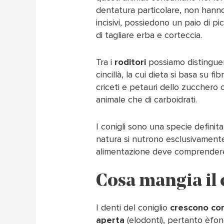
dentatura particolare, non hanno i
incisivi, possiedono un paio di pi
di tagliare erba e corteccia.
Tra i
roditori
possiamo distinguer
cincillà, la cui dieta si basa su fi
criceti e petauri dello zucchero c
animale che di carboidrati.
I conigli sono una specie definit
natura si nutrono esclusivamente
alimentazione deve comprendere s
Cosa mangia il 
I denti del coniglio
crescono co
aperta
(elodonti), pertanto èfon