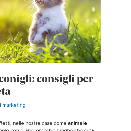
onigli: consigli per
eta
i
marketing
effetti, nelle nostre case come
animale
i pelo con grandi orecchie lunghe che ci fa