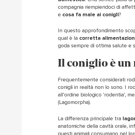
compagnia riempiendoci di affet
e
cosa fa male ai conigli
?
In questo approfondimento scopr
qual è la
corretta alimentazion
goda sempre di ottima salute e si
Il coniglio è un
Frequentemente considerati roditor
conigli in realtà non lo sono. I r
all’ordine biologico ‘rodentia’, m
(Lagomorpha).
La differenza principale tra
lago
anatomiche della cavità orale, in
questi animali consumano nel lor