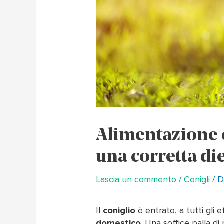
Alimentazione c
una corretta di
Lascia un commento
/
Conigli
/ D
Il
coniglio
è entrato, a tutti gli 
domestico
. Una soffice palla d